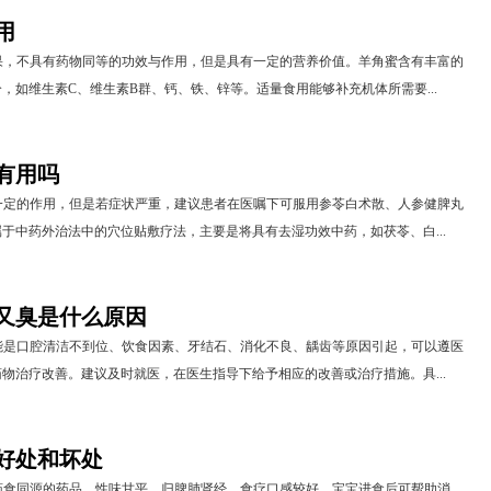
用
果，不具有药物同等的功效与作用，但是具有一定的营养价值。羊角蜜含有丰富的
，如维生素C、维生素B群、钙、铁、锌等。适量食用能够补充机体所需要...
有用吗
一定的作用，但是若症状严重，建议患者在医嘱下可服用参苓白术散、人参健脾丸
于中药外治法中的穴位贴敷疗法，主要是将具有去湿功效中药，如茯苓、白...
又臭是什么原因
能是口腔清洁不到位、饮食因素、牙结石、消化不良、龋齿等原因引起，可以遵医
物治疗改善。建议及时就医，在医生指导下给予相应的改善或治疗措施。具...
好处和坏处
药食同源的药品，性味甘平，归脾肺肾经，食疗口感较好。宝宝进食后可帮助消