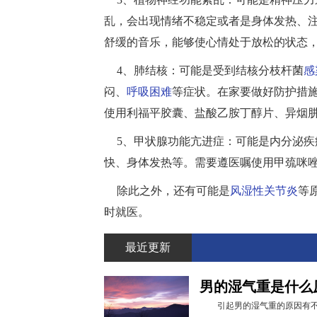
乱，会出现情绪不稳定或者是身体发热、
舒缓的音乐，能够使心情处于放松的状态
4、肺结核：可能是受到结核分枝杆菌
感
闷、
呼吸困难
等症状。在家要做好防护措
使用利福平胶囊、盐酸乙胺丁醇片、异烟
5、甲状腺功能亢进症：可能是内分泌
快、身体发热等。需要遵医嘱使用甲巯咪
除此之外，还有可能是
风湿性关节炎
等
时就医。
最近更新
男的湿气重是什么
引起男的湿气重的原因有