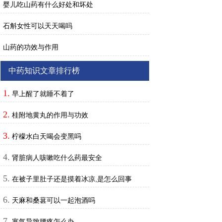
婴儿吃山药有什么好处和坏处
石斛女性可以天天喝吗
山药的功效与作用
中药知识文章排行榜
1.
早上醒了就睡不着了
2.
桂附地黄丸的作用与功效
3.
柠檬水白天喝会变黑吗
4.
肾脏病人咳嗽吃什么药最安全
5.
在被子里肚子还是摸着冰凉,是怎么回事
6.
天麻和桑葚可以一起泡酒吗
7.
寒气导致腰疼怎么办