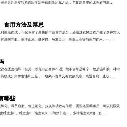
很多男性朋友容易喜欢生冷辛辣刺激油腻之品，尤其是夏季的冰啤酒与烧...
、食用方法及禁忌
原料酿造而成，不仅保留了桑椹的丰富营养成分，还通过发酵过程产生了多种对人
有滋阴养血、生津止渴、健脾胃、乌发美容、降低三高等功效与作用。一、...
吗
建议在医生指导下使用，以免引起身体不适。鹅不食草是味辛，性质温和的一种中
药物成分为挥发油和三萜，一般鹅不食草具有发散风寒、疏通鼻窍、止咳、...
有哪些
抗氧化、调节血脂、促进消化、抗炎等功效与作用，需要遵医嘱服用，可以到医院
含维生素C、维生素E、维生素A（β胡萝卜素）、多种维生素B群（如...