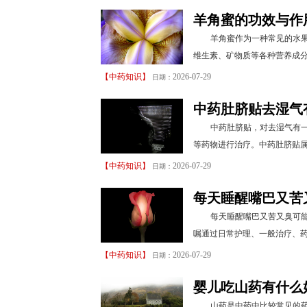
羊角蜜的功效与作
羊角蜜作为一种常见的水
维生素、矿物质等各种营养成分
【
中药知识
】
2026-07-29
日期：
中药肚脐贴去湿气
中药肚脐贴，对去湿气有
等药物进行治疗。中药肚脐贴属
【
中药知识
】
2026-07-29
日期：
每天睡醒嘴巴又苦
每天睡醒嘴巴又苦又臭可
嘱通过日常护理、一般治疗、药
【
中药知识
】
2026-07-29
日期：
婴儿吃山药有什么
山药是中药中比较常见的