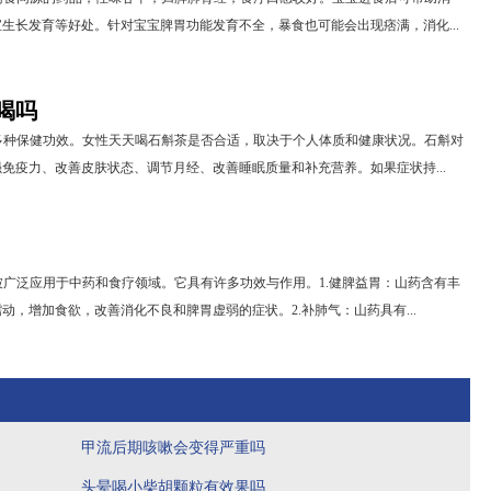
生长发育等好处。针对宝宝脾胃功能发育不全，暴食也可能会出现痞满，消化...
喝吗
多种保健功效。女性天天喝石斛茶是否合适，取决于个人体质和健康状况。石斛对
免疫力、改善皮肤状态、调节月经、改善睡眠质量和补充营养。如果症状持...
广泛应用于中药和食疗领域。它具有许多功效与作用。1.健脾益胃：山药含有丰
动，增加食欲，改善消化不良和脾胃虚弱的症状。2.补肺气：山药具有...
甲流后期咳嗽会变得严重吗
头晕喝小柴胡颗粒有效果吗