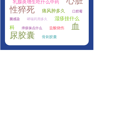
心脏
乳腺炎增生吃什么中药
性猝死
痛风肿多久
口腔霉
湿疹挂什么
菌感染
哮喘药用多久
血
科
盐酸烧伤
痒疹抹点什么
尿胶囊
骨刺胶囊