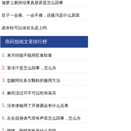
做梦上厕所结果真尿床是怎么回事
肚子一会痛、一会不痛，还腹泻是什么原因
卤米松可以涂在头皮上吗
用药指南文章排行榜
1.
来月经能不能用肛泰软膏
2.
冒冷汗是怎么回事，怎么办
3.
盐酸阿比多尔颗粒的服用方法
4.
麻药没过可不可以吃布洛芬
5.
没有便秘用了开塞露会有什么后果
6.
左右扭身体气管有声音怎么回事，怎么办
7.
咽痛、眼睛发热是什么原因