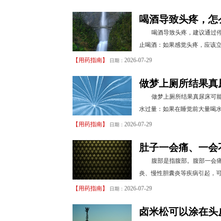
喝酒导致头疼，怎
喝酒导致头疼，建议通过停
止喝酒：如果感觉头疼，应该立
【
用药指南
】
2026-07-29
日期：
做梦上厕所结果真
做梦上厕所结果真尿床可
水过量：如果在睡觉前大量喝水
【
用药指南
】
2026-07-29
日期：
肚子一会痛、一会
腹部是指腹部。腹部一会
炎、慢性胆囊炎等疾病引起，可
【
用药指南
】
2026-07-29
日期：
卤米松可以涂在头