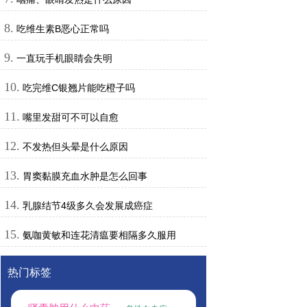
8.
吃维生素B恶心正常吗
9.
一直玩手机眼睛会失明
10.
吃完维C银翘片能吃橙子吗
11.
嘴里发甜可不可以自愈
12.
不发热但头晕是什么原因
13.
胃窦黏膜充血水肿是怎么回事
14.
乳腺结节4级多久会发展成癌症
15.
氨咖黄敏和连花清瘟要相隔多久服用
热门标签