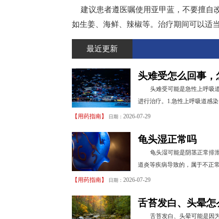
建议患者遵医嘱使用亚甲蓝，不要擅自
如生姜、海鲜、辣椒等。治疗期间可以适
最近更新
头难受怎么回事，
头难受可能是急性上呼吸
进行治疗。1.急性上呼吸道感
【
用药指南
】
2026-07-29
日期：
龟头湿正常吗
龟头湿可能是阴茎正常排
道炎等疾病导致的，属于不正常
【
用药指南
】
2026-07-29
日期：
舌苔发白、头晕怎
舌苔发白、头晕可能是因