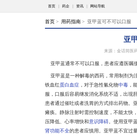
首页
|
药企
|
资讯
|
网站导航
首页
>
用药指南
> 亚甲蓝可不可以口服
亚
来源：金话筒医
亚甲蓝通常不可以口服，患者应遵医嘱
亚甲蓝是一种解毒的西药，常用制剂为
铁血红
蛋白血症
，对于急性氰化物
中毒
，
服，口服后容易继发消化系统不适，出现
患者通过催吐或者洗胃的方式排出药物。
瘫痪。静脉注射时需控制速度，不能太快
压降低、心率增快和
意识障碍
。使用亚甲
肾功能不全
的患者应慎用。亚甲蓝不宜过