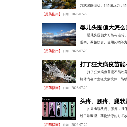
方式缓解症状。1.情绪压力：
【
用药指南
】
2026-07-29
日期：
婴儿头围偏大怎么
婴儿头围偏大可能与遗传
观察、调整饮食、使用药物等方
【
用药指南
】
2026-07-29
日期：
打了狂犬病疫苗能
打了狂犬病疫苗是不能吃
机体内会产生狂犬病抗体，能够
【
用药指南
】
2026-07-29
日期：
头疼、腰疼、腿软
如果出现头疼、腰疼，且
过日常调理、药物治疗的方式改
【
用药指南
】
2026-07-29
日期：