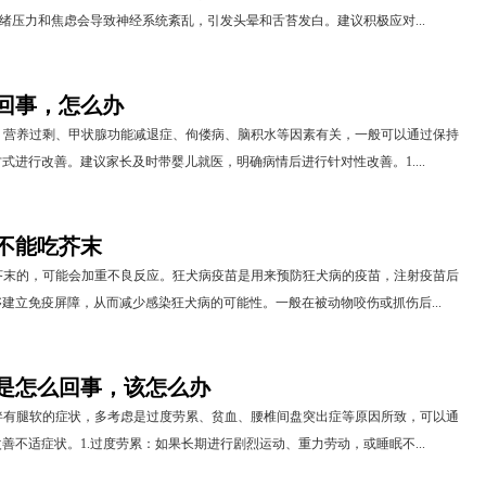
情绪压力和焦虑会导致神经系统紊乱，引发头晕和舌苔发白。建议积极应对...
回事，怎么办
、营养过剩、甲状腺功能减退症、佝偻病、脑积水等因素有关，一般可以通过保持
式进行改善。建议家长及时带婴儿就医，明确病情后进行针对性改善。1....
不能吃芥末
芥末的，可能会加重不良反应。狂犬病疫苗是用来预防狂犬病的疫苗，注射疫苗后
建立免疫屏障，从而减少感染狂犬病的可能性。一般在被动物咬伤或抓伤后...
是怎么回事，该怎么办
伴有腿软的症状，多考虑是过度劳累、贫血、腰椎间盘突出症等原因所致，可以通
善不适症状。1.过度劳累：如果长期进行剧烈运动、重力劳动，或睡眠不...