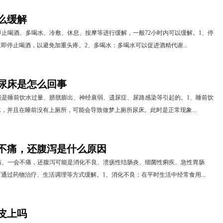
么缓解
止喝酒、多喝水、冷敷、休息、按摩等进行缓解，一般72小时内可以缓解。1、停
即停止喝酒，以避免加重头疼。2、多喝水：多喝水可以促进酒精代谢...
尿床是怎么回事
能是睡前饮水过量、膀胱膨出、神经衰弱、遗尿症、尿路感染等引起的。1、睡前饮
，并且在睡前没有上厕所，可能会导致做梦上厕所尿床。此时是正常现象...
不痛，还腹泻是什么原因
痛、一会不痛，还腹泻可能是消化不良、溃疡性结肠炎、细菌性痢疾、急性胃肠
通过药物治疗、生活调理等方式缓解。1、消化不良：在平时生活中经常食用...
皮上吗