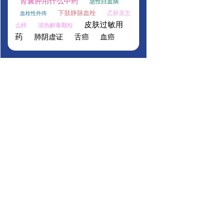
肾囊肿用什么中药
急性白血病
下肢静脉血栓
乙肝灵怎
血栓性外痔
皮肤过敏用
么样
清热解毒颗粒
药
肺阴虚证
舌癌
血癌