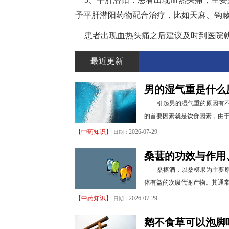
予平肝潜阳药物配合治疗，比如天麻、钩
患者出现血热头痛之后建议及时到医院
最近更新
男的湿气重是什么
引起男的湿气重的原因有
的首要因素就是饮食因素，由于
【
中药知识
】
2026-07-29
日期：
桑葚的功效与作用
桑椹酒，以桑椹果为主要
体有益的次级代谢产物。其通常
【
中药知识
】
2026-07-29
日期：
鹅不食草可以泡脚