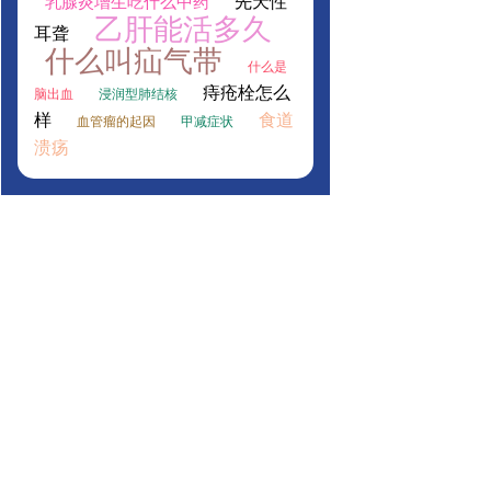
先天性
乳腺炎增生吃什么中药
乙肝能活多久
耳聋
什么叫疝气带
什么是
痔疮栓怎么
脑出血
浸润型肺结核
样
食道
血管瘤的起因
甲减症状
溃疡