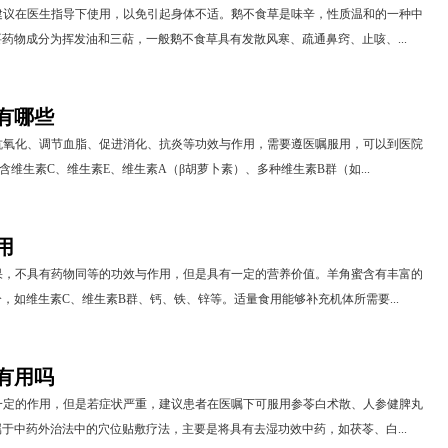
建议在医生指导下使用，以免引起身体不适。鹅不食草是味辛，性质温和的一种中
药物成分为挥发油和三萜，一般鹅不食草具有发散风寒、疏通鼻窍、止咳、...
有哪些
抗氧化、调节血脂、促进消化、抗炎等功效与作用，需要遵医嘱服用，可以到医院
含维生素C、维生素E、维生素A（β胡萝卜素）、多种维生素B群（如...
用
果，不具有药物同等的功效与作用，但是具有一定的营养价值。羊角蜜含有丰富的
，如维生素C、维生素B群、钙、铁、锌等。适量食用能够补充机体所需要...
有用吗
一定的作用，但是若症状严重，建议患者在医嘱下可服用参苓白术散、人参健脾丸
于中药外治法中的穴位贴敷疗法，主要是将具有去湿功效中药，如茯苓、白...