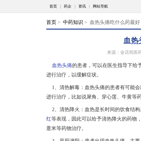
首页
|
药企
|
资讯
|
网站导航
首页
>
中药知识
> 血热头痛吃什么药最好
血热
来源：金话筒医
血热
头痛
的患者，可以在医生指导下给
进行治疗，以缓解症状。
1、清热解毒：血热头痛的患者有可能会
进行治疗，比如说犀角、穿心莲、牛黄等
2、清热降火：血热是长时间的饮食结
红
等表现，因此可以给予清热降火的药物
薏米等药物治疗。
3、平肝潜阳：患者出现血热头痛，主