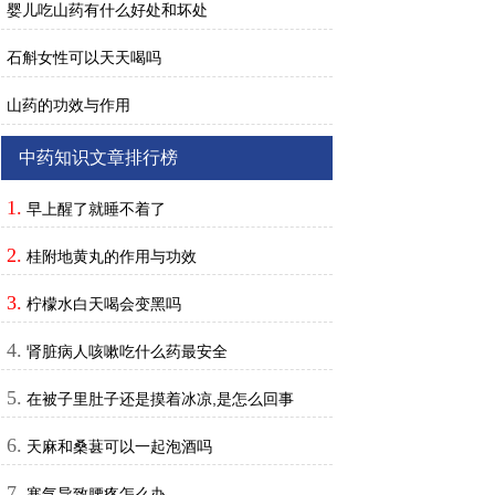
婴儿吃山药有什么好处和坏处
石斛女性可以天天喝吗
山药的功效与作用
中药知识文章排行榜
1.
早上醒了就睡不着了
2.
桂附地黄丸的作用与功效
3.
柠檬水白天喝会变黑吗
4.
肾脏病人咳嗽吃什么药最安全
5.
在被子里肚子还是摸着冰凉,是怎么回事
6.
天麻和桑葚可以一起泡酒吗
7.
寒气导致腰疼怎么办