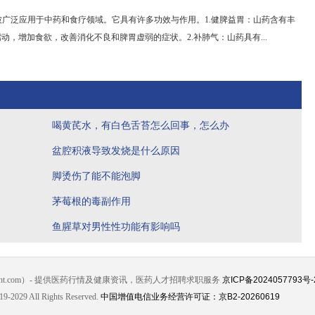
广泛应用于中药和食疗领域。它具有许多功效与作用。1.健脾益胃：山药含有丰
动，增加食欲，改善消化不良和脾胃虚弱的症状。2.补肺气：山药具有...
喝黄芪水，有白色舌苔怎么回事，怎么办
盆腔积液导致发烧是什么原因
脚烫伤了能不能泡脚
茅莓根的毒副作用
鱼腥草对男性性功能有影响吗
jht.com）- 提供医药行情及健康资讯，医药人才招聘求职服务
京ICP备2024057793号-
19-2029 All Rights Reserved.
中国增值电信业务经营许可证：京B2-20260619