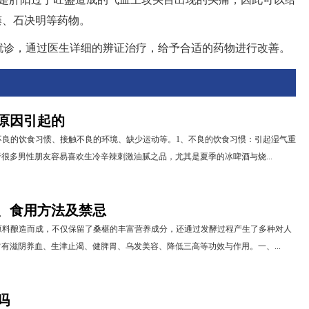
藤、石决明等药物。
就诊，通过医生详细的辨证治疗，给予合适的药物进行改善。
原因引起的
不良的饮食习惯、接触不良的环境、缺少运动等。1、不良的饮食习惯：引起湿气重
很多男性朋友容易喜欢生冷辛辣刺激油腻之品，尤其是夏季的冰啤酒与烧...
、食用方法及禁忌
原料酿造而成，不仅保留了桑椹的丰富营养成分，还通过发酵过程产生了多种对人
有滋阴养血、生津止渴、健脾胃、乌发美容、降低三高等功效与作用。一、...
吗