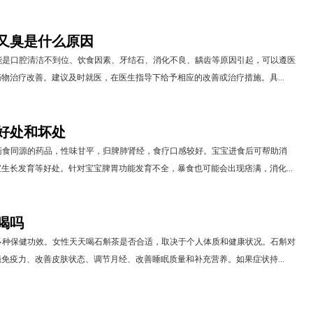
又臭是什么原因
能是口腔清洁不到位、饮食因素、牙结石、消化不良、龋齿等原因引起，可以遵医
物治疗改善。建议及时就医，在医生指导下给予相应的改善或治疗措施。具...
好处和坏处
药食同源的药品，性味甘平，归脾肺肾经，食疗口感较好。宝宝进食后可帮助消
生长发育等好处。针对宝宝脾胃功能发育不全，暴食也可能会出现痞满，消化...
喝吗
多种保健功效。女性天天喝石斛茶是否合适，取决于个人体质和健康状况。石斛对
免疫力、改善皮肤状态、调节月经、改善睡眠质量和补充营养。如果症状持...