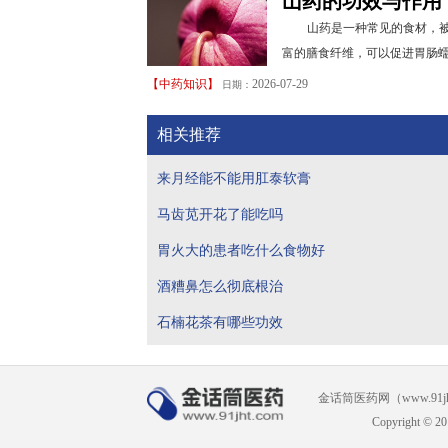
山药的功效与作用
山药是一种常见的食材，被
富的膳食纤维，可以促进胃肠蠕
【
中药知识
】
2026-07-29
日期：
相关推荐
来月经能不能用肛泰软膏
马齿苋开花了能吃吗
胃火大的患者吃什么食物好
酒糟鼻怎么彻底根治
石楠花茶有哪些功效
金话筒医药网（www.91
Copyright © 20