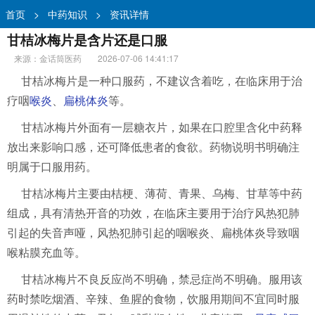
首页
>
中药知识
>
资讯详情
甘桔冰梅片是含片还是口服
来源：金话筒医药
2026-07-06 14:41:17
甘桔冰梅片是一种口服药，不建议含着吃，在临床用于治
疗咽
喉炎
、
扁桃体炎
等。
甘桔冰梅片外面有一层糖衣片，如果在口腔里含化中药释
放出来影响口感，还可降低患者的食欲。药物说明书明确注
明属于口服用药。
甘桔冰梅片主要由桔梗、薄荷、青果、乌梅、甘草等中药
组成，具有清热开音的功效，在临床主要用于治疗风热犯肺
引起的失音声哑，风热犯肺引起的咽喉炎、扁桃体炎导致咽
喉粘膜充血等。
甘桔冰梅片不良反应尚不明确，禁忌症尚不明确。服用该
药时禁吃烟酒、辛辣、鱼腥的食物，饮服用期间不宜同时服