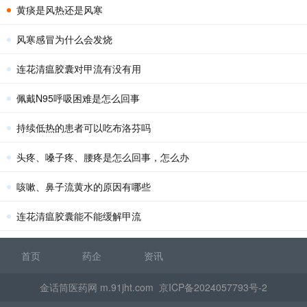
黄痰是风热还是风寒
风寒感冒为什么会发烧
连花清瘟胶囊对甲流有没有用
佩戴N95呼吸困难是怎么回事
持续低热的患者可以吃布洛芬吗
头疼、嗓子疼、腰疼是怎么回事，怎么办
咳嗽、鼻子流黄水的原因有哪些
连花清瘟胶囊能不能缓解甲流
首页
药企
资讯
金话筒医药网 m.91jht.com
京ICP备2024057793号-2