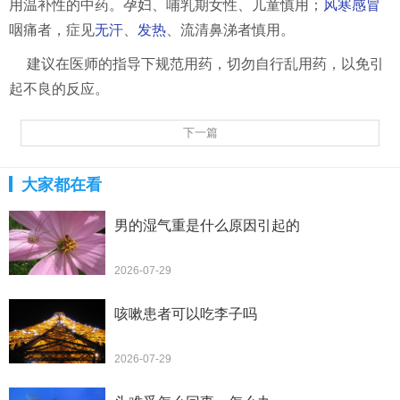
用温补性的中药。孕妇、哺乳期女性、儿童慎用；
风寒感冒
咽痛者，症见
无汗
、
发热
、流清鼻涕者慎用。
建议在医师的指导下规范用药，切勿自行乱用药，以免引
起不良的反应。
下一篇
大家都在看
男的湿气重是什么原因引起的
2026-07-29
咳嗽患者可以吃李子吗
2026-07-29