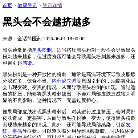
首页
>
健康资讯
>
资讯详情
黑头会不会越挤越多
来源：金话筒医药
2026-06-01 18:00:00
黑头通常是指
黑头粉刺
。适当挤压黑头粉刺一般不会导致黑头
粉刺越来越多，但过度挤压可能会导致黑头粉刺越来越多，还
容易引起
感染
。
黑头粉刺是一种开放性的粉刺，通常是高温环境下导致皮脂腺
分泌过多、饮食不当、
内分泌失调
等原因引起的，油脂氧化后
会出现变硬、变黑的情况，从而导致黑头粉刺的出现。通过适
当的挤压，能够将黑头粉刺拔出，不会对局部皮肤造成较为明
显的不良影响。这种情况下，无需过度担心。
如果局部皮肤出现黑头粉刺后，对其进行过度挤压，会对局部
皮肤造成一定损害，从而导致毛孔松弛、变大，使得黑头粉刺
出现越来越多的情况。此外，还可能导致局部感染，引起
发
红
、
疼痛
等症状。可以遵医嘱外用异维A酸凝胶、阿达帕林凝
胶等药物进行治疗，可以起到减少皮脂分泌、抗炎的作用。