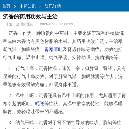
首页
>
中药知识
>
资讯详情
沉香的药用功效与主治
来源：金话筒医药
2026-07-08 17:00:23
沉香，作为一种珍贵的中药材，主要来源于瑞香科植物沉
香或白木香含有黑色树脂的木材。其药用功效广泛，主治寒
凝气滞、胸腹胀痛、
胃寒呕吐
及肾虚作喘等病症。功效包括
行气止痛、温中止呕、纳气平喘、安神助眠、抗菌消炎等。
1、行气止痛：沉香性温，味苦、辛，归脾胃、肾经，具有
显著的行气止痛功效。对于肝胃气滞、胸膈脾满等症状，沉
香能够有效缓解疼痛，舒缓身体不适。
2、温中止呕：沉香还具有温中止呕的作用，尤其适用于胃
寒引起的呕吐、
呃逆
等症状。其温中散寒的特性，能够温暖
脾胃，减轻呕吐带来的不适感。
3、纳气平喘：沉香对于肾不纳气导致的喘咳、胸闷等症