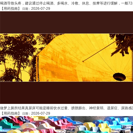
喝酒导致头疼，建议通过停止喝酒、多喝水、冷敷、休息、按摩等进行缓解，一般72
【
用药指南
】
2026-07-29
日期：
做梦上厕所结果真尿床可能是睡前饮水过量、膀胱膨出、神经衰弱、遗尿症、尿路感染
【
用药指南
】
2026-07-29
日期：