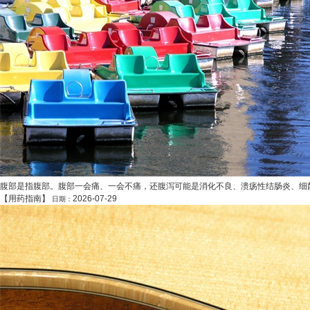
腹部是指腹部。腹部一会痛、一会不痛，还腹泻可能是消化不良、溃疡性结肠炎、细菌
【
用药指南
】
2026-07-29
日期：