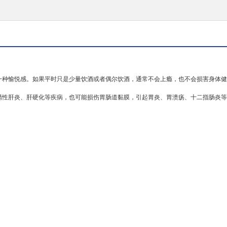
一种愉悦感。如果平时只是少量饮酒或者偶尔饮酒，通常不会上瘾，也不会损害身体健
精性肝炎
、肝硬化等疾病，也可能损伤胃肠道黏膜，引起
胃炎
、胃溃疡、
十二指肠炎
等