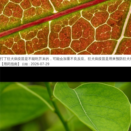
打了狂犬病疫苗是不能吃芥末的，可能会加重不良反应。狂犬病疫苗是用来预防狂犬病
【
用药指南
】
2026-07-29
日期：