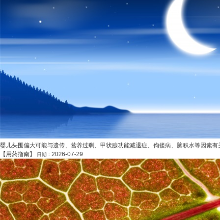
婴儿头围偏大可能与遗传、营养过剩、甲状腺功能减退症、佝偻病、脑积水等因素有关
【
用药指南
】
2026-07-29
日期：