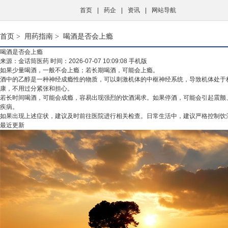
首页
|
药企
|
资讯
|
网站导航
首页
用药指南
>
> 喝酒是否会上瘾
喝酒是否会上瘾
来源：金话筒医药
时间：2026-07-07 10:09:08
手机版
如果少量喝酒，一般不会上瘾；若长期喝酒，可能会上瘾。
酒中的乙醇是一种神经成瘾性的物质，可以刺激机体的中枢神经系统，导致机体处于
康，不用过分紧张和担心。
若长时间喝酒，可能会成瘾，容易出现强烈的饮酒渴求。如果停酒，可能会引起
震颤
疾病。
如果出现上述症状，建议及时前往医院进行相关检查。日常生活中，建议严格控制饮
最近更新