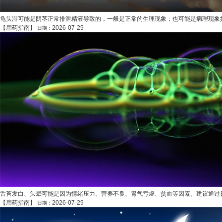
龟头湿可能是阴茎正常排泄精液导致的，一般是正常的生理现象；也可能是病理现象如
【
用药指南
】
2026-07-29
日期：
舌苔发白、头晕可能是因为情绪压力、营养不良、胃气亏虚、贫血等因素。建议通过日
【
用药指南
】
2026-07-29
日期：