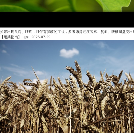
如果出现头疼、腰疼，且伴有腿软的症状，多考虑是过度劳累、贫血、腰椎间盘突出症
【
用药指南
】
2026-07-29
日期：