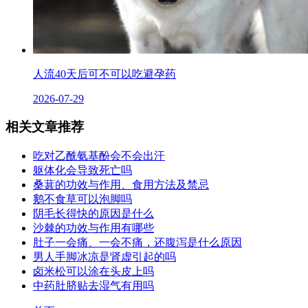
人流40天后可不可以吃避孕药
2026-07-29
相关文章推荐
吃对乙酰氨基酚会不会出汗
躯体化会导致死亡吗
桑葚的功效与作用、食用方法及禁忌
鹅不食草可以泡脚吗
阴毛长得快的原因是什么
沙棘的功效与作用有哪些
肚子一会痛、一会不痛，还腹泻是什么原因
男人手脚冰凉是肾虚引起的吗
卤米松可以涂在头皮上吗
中药肚脐贴去湿气有用吗