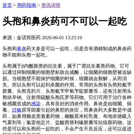
首页
>
用药指南
>
资讯详情
头孢和鼻炎药可不可以一起吃
来源：金话筒医药
2026-06-01 13:25:19
头孢和
鼻炎
药大多是可以一起吃，但是含有酒精制成的鼻炎药
物不能和头孢一起吃。
头孢属于β内酰胺类的抗生素，属于广谱抗生素类药物。它可
以通过抑制细菌的细胞壁粘肽合成酶，让细菌的细胞壁被迫缺
损。当细胞壁不能保护细菌的时候，细菌就会裂解，从而消
失。所以头孢可以起到杀菌的作用。常用的头孢有头孢羟氨苄
胶囊、头孢克肟片、头孢氨苄甲氧苄啶胶囊等，还有注射用头
孢呋辛钠、注射用硫酸头孢匹罗等药物。它们可用于治疗各种
敏感菌造成的
感染
，具有良好的消炎作用。鼻炎是由细菌、病
毒、
过敏
原等因素引起的鼻腔的炎症，而鼻炎药大多数是中成
药，如鼻用糖皮质激素药物，糠酸莫米松乳膏、布地奈德吸入
气雾剂等；氯雷他定片、盐酸西替利嗪胶囊等抗组胺药物。这
些是可以和头孢药一起吃的，不会产生不良反应，还可以促进