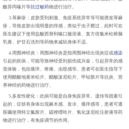
酸异丙嗪片等
抗过敏药
物进行治疗。
3.荨麻疹：皮肤受到刺激、免疫系统异常等可能诱发荨麻
疹，导致皮肤出现明显的痒感，类似于虫子爬过，此时可在
医生建议下使用盐酸西替利嗪口服溶液、复方倍氯米松樟脑
乳膏、炉甘石洗剂等药物来减轻身体不适。
4.周围神经炎：周围神经炎是指周围神经出现炎症或
感染
引起的疾病，可能导致神经受到损伤或兴奋，引起异常的感
觉体验，包括瘙痒、疼痛、虫咬感等。患者可在医生指导下
使用醋酸地塞米松片、醋酸泼尼松片、甲钴胺片等抗炎、营
养神经的药物进行治疗。
5.多发性硬化：此病可能是自身免疫异常、遗传等因素引
起的，症状有身体出现麻木感、发冷、瘙痒感等，患者可遵
医嘱使用特立氟胺片、硫唑嘌呤片、氢化泼尼松注射液等药
物进行治疗，有免疫调节的作用。