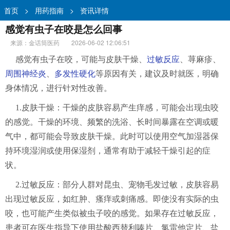
首页
>
用药指南
>
资讯详情
感觉有虫子在咬是怎么回事
来源：金话筒医药
2026-06-02 12:06:51
感觉有虫子在咬，可能与皮肤干燥、
过敏反应
、荨麻疹、
周围神经炎
、
多发性硬化
等原因有关，建议及时就医，明确
身体情况，进行针对性改善。
1.皮肤干燥：干燥的皮肤容易产生痒感，可能会出现虫咬
的感觉。干燥的环境、频繁的洗浴、长时间暴露在空调或暖
气中，都可能会导致皮肤干燥。此时可以使用空气加湿器保
持环境湿润或使用保湿剂，通常有助于减轻干燥引起的症
状。
2.过敏反应：部分人群对昆虫、宠物毛发过敏，皮肤容易
出现过敏反应，如红肿、瘙痒或刺痛感。即使没有实际的虫
咬，也可能产生类似被虫子咬的感觉。如果存在过敏反应，
患者可在医生指导下使用盐酸西替利嗪片、氯雷他定片、盐