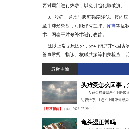
要对局部进行热敷，以免引起化脓破溃。
3、股疝：通常与腹壁强度降低、腹内
呈半球形突起，可能伴有红肿、
疼痛
等症
术、网塞平片修补术进行改善。
除以上常见原因外，还可能是其他因素
善血常规、指诊、核磁共振等相关检查，
最近更新
头难受怎么回事，
头难受可能是急性上呼吸
进行治疗。1.急性上呼吸道感
【
用药指南
】
2026-07-29
日期：
龟头湿正常吗