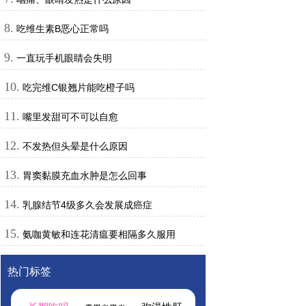
8.
吃维生素B恶心正常吗
9.
一直玩手机眼睛会失明
10.
吃完维C银翘片能吃橙子吗
11.
嘴里发甜可不可以自愈
12.
不发热但头晕是什么原因
13.
胃窦黏膜充血水肿是怎么回事
14.
乳腺结节4级多久会发展成癌症
15.
氨咖黄敏和连花清瘟要相隔多久服用
热门标签