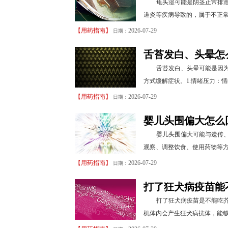
龟头湿可能是阴茎正常排
道炎等疾病导致的，属于不正常
【
用药指南
】
2026-07-29
日期：
舌苔发白、头晕怎
舌苔发白、头晕可能是因
方式缓解症状。1.情绪压力：
【
用药指南
】
2026-07-29
日期：
婴儿头围偏大怎么
婴儿头围偏大可能与遗传
观察、调整饮食、使用药物等方
【
用药指南
】
2026-07-29
日期：
打了狂犬病疫苗能
打了狂犬病疫苗是不能吃
机体内会产生狂犬病抗体，能够