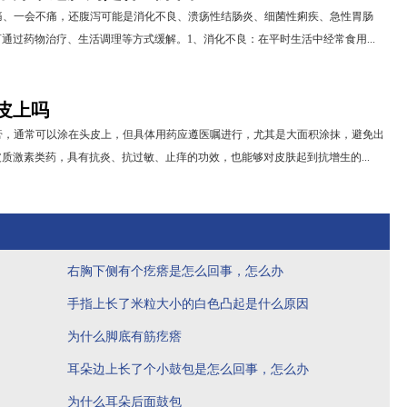
痛、一会不痛，还腹泻可能是消化不良、溃疡性结肠炎、细菌性痢疾、急性胃肠
通过药物治疗、生活调理等方式缓解。1、消化不良：在平时生活中经常食用...
皮上吗
膏，通常可以涂在头皮上，但具体用药应遵医嘱进行，尤其是大面积涂抹，避免出
质激素类药，具有抗炎、抗过敏、止痒的功效，也能够对皮肤起到抗增生的...
右胸下侧有个疙瘩是怎么回事，怎么办
手指上长了米粒大小的白色凸起是什么原因
为什么脚底有筋疙瘩
耳朵边上长了个小鼓包是怎么回事，怎么办
为什么耳朵后面鼓包