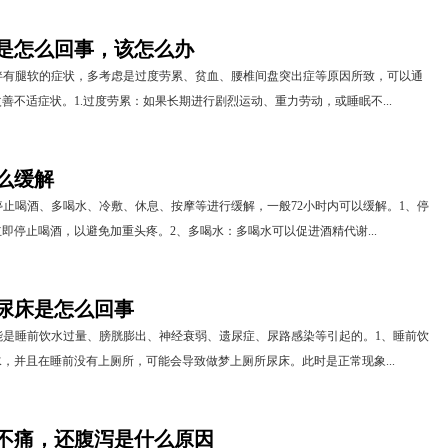
是怎么回事，该怎么办
伴有腿软的症状，多考虑是过度劳累、贫血、腰椎间盘突出症等原因所致，可以通
善不适症状。1.过度劳累：如果长期进行剧烈运动、重力劳动，或睡眠不...
么缓解
止喝酒、多喝水、冷敷、休息、按摩等进行缓解，一般72小时内可以缓解。1、停
即停止喝酒，以避免加重头疼。2、多喝水：多喝水可以促进酒精代谢...
尿床是怎么回事
能是睡前饮水过量、膀胱膨出、神经衰弱、遗尿症、尿路感染等引起的。1、睡前饮
，并且在睡前没有上厕所，可能会导致做梦上厕所尿床。此时是正常现象...
不痛，还腹泻是什么原因