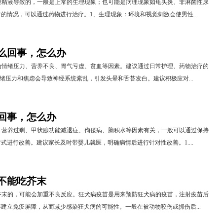
泄精液导致的，一般是正常的生理现象；也可能是病理现象如龟头炎、非淋菌性尿
的情况，可以通过药物进行治疗。1、生理现象：环境和视觉刺激会使男性...
么回事，怎么办
为情绪压力、营养不良、胃气亏虚、贫血等因素。建议通过日常护理、药物治疗的
情绪压力和焦虑会导致神经系统紊乱，引发头晕和舌苔发白。建议积极应对...
回事，怎么办
、营养过剩、甲状腺功能减退症、佝偻病、脑积水等因素有关，一般可以通过保持
式进行改善。建议家长及时带婴儿就医，明确病情后进行针对性改善。1....
不能吃芥末
芥末的，可能会加重不良反应。狂犬病疫苗是用来预防狂犬病的疫苗，注射疫苗后
建立免疫屏障，从而减少感染狂犬病的可能性。一般在被动物咬伤或抓伤后...