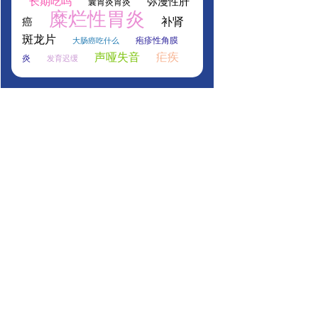
长期吃吗
弥漫性肝
囊胃炎胃炎
糜烂性胃炎
补肾
癌
斑龙片
疱疹性角膜
大肠癌吃什么
声哑失音
疟疾
炎
发育迟缓