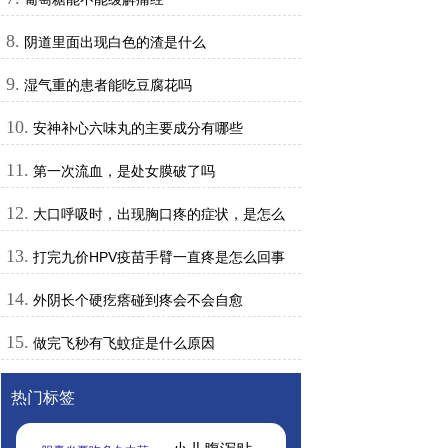
8.
阴道里面出现白色的渣是什么
9.
湿气重的患者能吃豆腐花吗
10.
安神补心六味丸的主要成分有哪些
11.
第一次流血，是处女膜破了吗
12.
大口呼吸时，出现胸口疼的症状，是怎么
回事
13.
打完九价HPV疫苗手臂一直疼是怎么回事
14.
外阴长个硬疙瘩碰到疼会不会自愈
15.
做完飞秒有飞蚊症是什么原因
热门标签