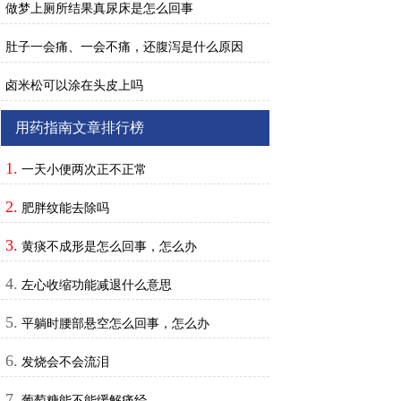
做梦上厕所结果真尿床是怎么回事
肚子一会痛、一会不痛，还腹泻是什么原因
卤米松可以涂在头皮上吗
用药指南文章排行榜
1.
一天小便两次正不正常
2.
肥胖纹能去除吗
3.
黄痰不成形是怎么回事，怎么办
4.
左心收缩功能减退什么意思
5.
平躺时腰部悬空怎么回事，怎么办
6.
发烧会不会流泪
7.
葡萄糖能不能缓解痛经