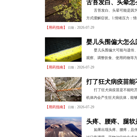
舌苔发白、头晕怎
舌苔发白、头晕可能是因
方式缓解症状。1.情绪压力：
【
用药指南
】
2026-07-29
日期：
婴儿头围偏大怎么
婴儿头围偏大可能与遗传
观察、调整饮食、使用药物等方
【
用药指南
】
2026-07-29
日期：
打了狂犬病疫苗能
打了狂犬病疫苗是不能吃
机体内会产生狂犬病抗体，能够
【
用药指南
】
2026-07-29
日期：
头疼、腰疼、腿软
如果出现头疼、腰疼，且