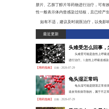
肼片、乙胺丁醇片等药物进行治疗，可有
性一般表示体内曾感染过结核，且已经产
如有不适，建议及时就医治疗，以免影
最近更新
头难受怎么回事，
头难受可能是急性上呼吸
进行治疗。1.急性上呼吸道感
【
用药指南
】
2026-07-29
日期：
龟头湿正常吗
龟头湿可能是阴茎正常排
道炎等疾病导致的，属于不正常
【
用药指南
】
2026-07-29
日期：