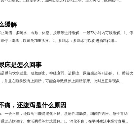
善不适症状。1.过度劳累：如果长期进行剧烈运动、重力劳动，或睡眠不...
么缓解
止喝酒、多喝水、冷敷、休息、按摩等进行缓解，一般72小时内可以缓解。1、停
即停止喝酒，以避免加重头疼。2、多喝水：多喝水可以促进酒精代谢...
尿床是怎么回事
能是睡前饮水过量、膀胱膨出、神经衰弱、遗尿症、尿路感染等引起的。1、睡前饮
，并且在睡前没有上厕所，可能会导致做梦上厕所尿床。此时是正常现象...
不痛，还腹泻是什么原因
痛、一会不痛，还腹泻可能是消化不良、溃疡性结肠炎、细菌性痢疾、急性胃肠
通过药物治疗、生活调理等方式缓解。1、消化不良：在平时生活中经常食用...