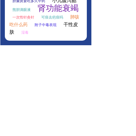
小儿腹泻贴
胆囊炎要吃多久中药
肾功能衰竭
熊胆滴眼液
肺咳
一次性针灸针
可痕去疤痕吗
干性皮
吃什么药
附子中毒表现
肤
湿毒