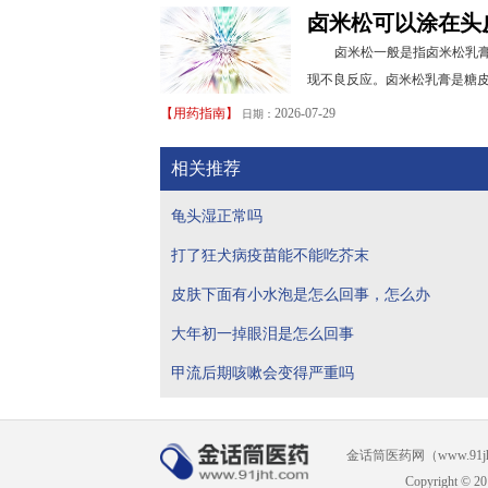
卤米松可以涂在头
卤米松一般是指卤米松乳
现不良反应。卤米松乳膏是糖皮
【
用药指南
】
2026-07-29
日期：
相关推荐
龟头湿正常吗
打了狂犬病疫苗能不能吃芥末
皮肤下面有小水泡是怎么回事，怎么办
大年初一掉眼泪是怎么回事
甲流后期咳嗽会变得严重吗
金话筒医药网（www.91
Copyright © 20