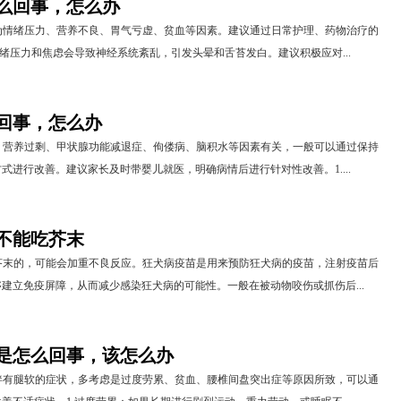
么回事，怎么办
为情绪压力、营养不良、胃气亏虚、贫血等因素。建议通过日常护理、药物治疗的
情绪压力和焦虑会导致神经系统紊乱，引发头晕和舌苔发白。建议积极应对...
回事，怎么办
、营养过剩、甲状腺功能减退症、佝偻病、脑积水等因素有关，一般可以通过保持
式进行改善。建议家长及时带婴儿就医，明确病情后进行针对性改善。1....
不能吃芥末
芥末的，可能会加重不良反应。狂犬病疫苗是用来预防狂犬病的疫苗，注射疫苗后
建立免疫屏障，从而减少感染狂犬病的可能性。一般在被动物咬伤或抓伤后...
是怎么回事，该怎么办
伴有腿软的症状，多考虑是过度劳累、贫血、腰椎间盘突出症等原因所致，可以通