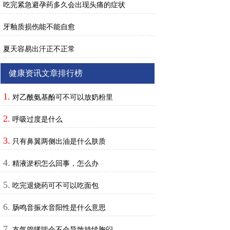
吃完紧急避孕药多久会出现头痛的症状
牙釉质损伤能不能自愈
夏天容易出汗正不正常
健康资讯文章排行榜
1.
对乙酰氨基酚可不可以放奶粉里
2.
呼吸过度是什么
3.
只有鼻翼两侧出油是什么肤质
4.
精液淤积怎么回事，怎么办
5.
吃完退烧药可不可以吃面包
6.
肠鸣音振水音阳性是什么意思
7.
支气管哮喘会不会导致持续胸闷