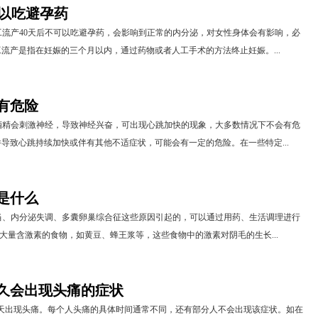
可以吃避孕药
流产40天后不可以吃避孕药，会影响到正常的内分泌，对女性身体会有影响，必
流产是指在妊娠的三个月以内，通过药物或者人工手术的方法终止妊娠。...
有危险
酒精会刺激神经，导致神经兴奋，可出现心跳加快的现象，大多数情况下不会有危
导致心跳持续加快或伴有其他不适症状，可能会有一定的危险。在一些特定...
是什么
当、内分泌失调、多囊卵巢综合征这些原因引起的，可以通过用药、生活调理进行
了大量含激素的食物，如黄豆、蜂王浆等，这些食物中的激素对阴毛的生长...
久会出现头痛的症状
7天出现头痛。每个人头痛的具体时间通常不同，还有部分人不会出现该症状。如在