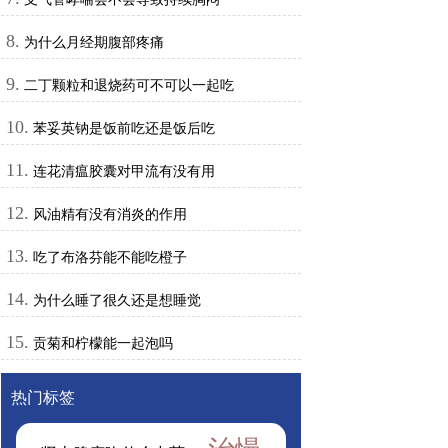
8.
为什么月经期腹部疼痛
9.
二丁颗粒和退烧药可不可以一起吃
10.
苯妥英钠是饭前吃还是饭后吃
11.
连花清瘟胶囊对甲流有没有用
12.
风油精有没有消炎的作用
13.
吃了布洛芬能不能吃橙子
14.
为什么睡了很久还是想睡觉
15.
贡菊和柠檬能一起泡吗
热门标签