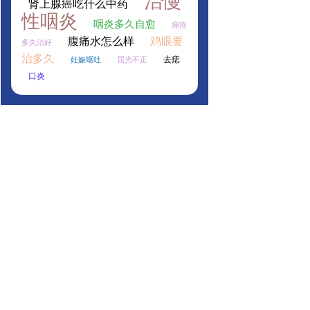
治慢
肾上腺癌吃什么中药
性咽炎
咽炎多久自愈
痤疮
腹痛水怎么样
鸡眼要
多久治好
治多久
去痣
妊娠呕吐
屈光不正
口炎