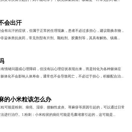
不会出汗
般会有出汗的症状，但属于正常的生理现象，患者不必过多担心，建议勤换衣物，
非甾体类抗炎药，常见剂型有片剂、颗粒剂、胶囊剂等，其具有解热、镇痛...
吗
来有情绪问题或心理障碍，但没有以心理症状表现出来，而是转化为各种躯体症
躯体化不会影响人体寿命，通常也不会导致死亡，不必过于担心，积极配合治...
麻的小米粒该怎么办
米粒可能是粉刺、痤疮、湿疹、接触性皮炎、荨麻疹等原因引起的，可以通过日常
法进行治疗。1.粉刺：小米粒状的病灶可能是毛囊堵塞引起的，这可能是...