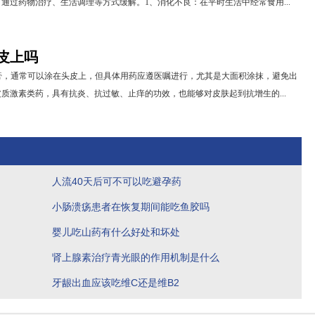
通过药物治疗、生活调理等方式缓解。1、消化不良：在平时生活中经常食用...
皮上吗
膏，通常可以涂在头皮上，但具体用药应遵医嘱进行，尤其是大面积涂抹，避免出
质激素类药，具有抗炎、抗过敏、止痒的功效，也能够对皮肤起到抗增生的...
人流40天后可不可以吃避孕药
小肠溃疡患者在恢复期间能吃鱼胶吗
婴儿吃山药有什么好处和坏处
肾上腺素治疗青光眼的作用机制是什么
牙龈出血应该吃维C还是维B2