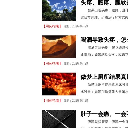
头疼、腰疼、腿软
如果出现头疼、腰疼，且
过日常调理、药物治疗的方式改
【
用药指南
】
2026-07-29
日期：
喝酒导致头疼，怎
喝酒导致头疼，建议通过停
止喝酒：如果感觉头疼，应该立
【
用药指南
】
2026-07-29
日期：
做梦上厕所结果真
做梦上厕所结果真尿床可
水过量：如果在睡觉前大量喝水
【
用药指南
】
2026-07-29
日期：
肚子一会痛、一会
腹部是指腹部。腹部一会