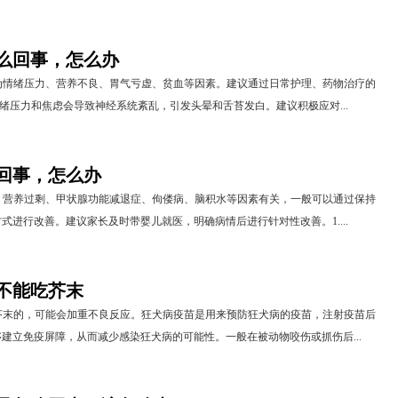
么回事，怎么办
为情绪压力、营养不良、胃气亏虚、贫血等因素。建议通过日常护理、药物治疗的
情绪压力和焦虑会导致神经系统紊乱，引发头晕和舌苔发白。建议积极应对...
回事，怎么办
、营养过剩、甲状腺功能减退症、佝偻病、脑积水等因素有关，一般可以通过保持
式进行改善。建议家长及时带婴儿就医，明确病情后进行针对性改善。1....
不能吃芥末
芥末的，可能会加重不良反应。狂犬病疫苗是用来预防狂犬病的疫苗，注射疫苗后
建立免疫屏障，从而减少感染狂犬病的可能性。一般在被动物咬伤或抓伤后...