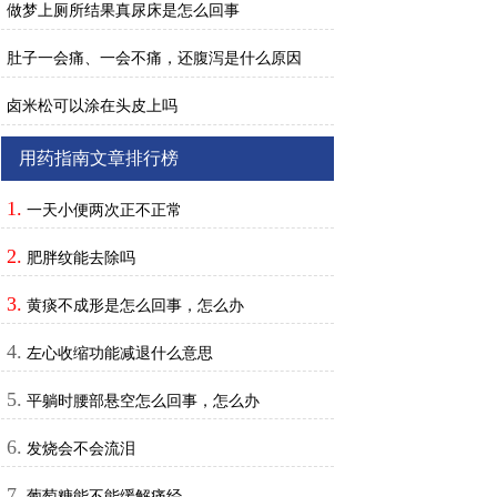
做梦上厕所结果真尿床是怎么回事
肚子一会痛、一会不痛，还腹泻是什么原因
卤米松可以涂在头皮上吗
用药指南文章排行榜
1.
一天小便两次正不正常
2.
肥胖纹能去除吗
3.
黄痰不成形是怎么回事，怎么办
4.
左心收缩功能减退什么意思
5.
平躺时腰部悬空怎么回事，怎么办
6.
发烧会不会流泪
7.
葡萄糖能不能缓解痛经