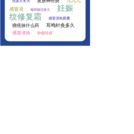
九九九
皮肤神经炎
疣多久长大
妊娠
感冒灵
喉癌能活多久
纹修复霜
感冒清热胶囊
耳鸣针灸多久
痈疮抹什么药
感冒清热
肿瘤转移