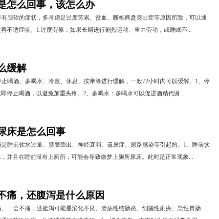
是怎么回事，该怎么办
伴有腿软的症状，多考虑是过度劳累、贫血、腰椎间盘突出症等原因所致，可以通
善不适症状。1.过度劳累：如果长期进行剧烈运动、重力劳动，或睡眠不...
么缓解
止喝酒、多喝水、冷敷、休息、按摩等进行缓解，一般72小时内可以缓解。1、停
即停止喝酒，以避免加重头疼。2、多喝水：多喝水可以促进酒精代谢...
尿床是怎么回事
能是睡前饮水过量、膀胱膨出、神经衰弱、遗尿症、尿路感染等引起的。1、睡前饮
，并且在睡前没有上厕所，可能会导致做梦上厕所尿床。此时是正常现象...
不痛，还腹泻是什么原因
痛、一会不痛，还腹泻可能是消化不良、溃疡性结肠炎、细菌性痢疾、急性胃肠