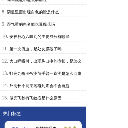
8.
阴道里面出现白色的渣是什么
9.
湿气重的患者能吃豆腐花吗
10.
安神补心六味丸的主要成分有哪些
11.
第一次流血，是处女膜破了吗
12.
大口呼吸时，出现胸口疼的症状，是怎么
回事
13.
打完九价HPV疫苗手臂一直疼是怎么回事
14.
外阴长个硬疙瘩碰到疼会不会自愈
15.
做完飞秒有飞蚊症是什么原因
热门标签