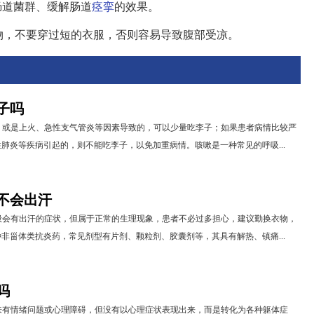
肠道菌群、缓解肠道
痉挛
的效果。
物，不要穿过短的衣服，否则容易导致腹部受凉。
子吗
，或是上火、急性支气管炎等因素导致的，可以少量吃李子；如果患者病情比较严
肺炎等疾病引起的，则不能吃李子，以免加重病情。咳嗽是一种常见的呼吸...
不会出汗
般会有出汗的症状，但属于正常的生理现象，患者不必过多担心，建议勤换衣物，
非甾体类抗炎药，常见剂型有片剂、颗粒剂、胶囊剂等，其具有解热、镇痛...
吗
来有情绪问题或心理障碍，但没有以心理症状表现出来，而是转化为各种躯体症