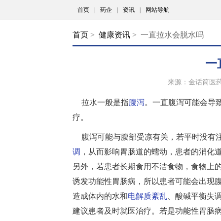
首页
|
药企
|
资讯
|
网站导航
首页
>
健康资讯
> 一直拉水会脱水吗
一
来源：金话筒医
拉水一般是指
腹泻
。一直腹泻可能会导
疗。
腹泻可能与腹部受凉有关，若平时没有
调
，从而影响胃肠道的蠕动，患者的消化
另外，若患者长期食用不洁食物，食物上
诱发功能性胃肠病，所以患者可能会出现
造成体内的水和
电解质紊乱
、酸碱平衡失
建议患者及时就医治疗。若是功能性胃肠