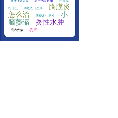
氯雷他定过敏
痒疹应
哮喘什么症状
胸膜炎
吃什么
痔疮吃什么药
怎么治
小
脑梗多久复发
脑萎缩
炎性水肿
乳癌
眼表疾病