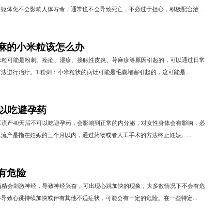
躯体化不会影响人体寿命，通常也不会导致死亡，不必过于担心，积极配合治...
麻的小米粒该怎么办
米粒可能是粉刺、痤疮、湿疹、接触性皮炎、荨麻疹等原因引起的，可以通过日常
法进行治疗。1.粉刺：小米粒状的病灶可能是毛囊堵塞引起的，这可能是...
可以吃避孕药
流产40天后不可以吃避孕药，会影响到正常的内分泌，对女性身体会有影响，必
流产是指在妊娠的三个月以内，通过药物或者人工手术的方法终止妊娠。...
有危险
酒精会刺激神经，导致神经兴奋，可出现心跳加快的现象，大多数情况下不会有危
导致心跳持续加快或伴有其他不适症状，可能会有一定的危险。在一些特定...