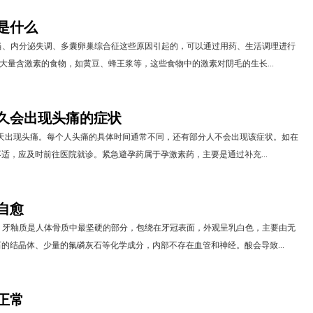
是什么
当、内分泌失调、多囊卵巢综合征这些原因引起的，可以通过用药、生活调理进行
了大量含激素的食物，如黄豆、蜂王浆等，这些食物中的激素对阴毛的生长...
久会出现头痛的症状
7天出现头痛。每个人头痛的具体时间通常不同，还有部分人不会出现该症状。如在
适，应及时前往医院就诊。紧急避孕药属于孕激素药，主要是通过补充...
自愈
。牙釉质是人体骨质中最坚硬的部分，包绕在牙冠表面，外观呈乳白色，主要由无
的结晶体、少量的氟磷灰石等化学成分，内部不存在血管和神经。酸会导致...
正常