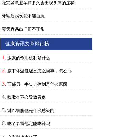
吃完紧急避孕药多久会出现头痛的症状
牙釉质损伤能不能自愈
夏天容易出汗正不正常
健康资讯文章排行榜
1.
激素的作用机制是什么
2.
腋下体温低烧是怎么回事，怎么办
3.
面部另一半失去控制是什么原因
4.
咳嗽会不会导致胃疼
5.
淋巴细胞低是什么感染的
6.
吃了氯雷他定能吃辣吗
7.
心率慢正不正常