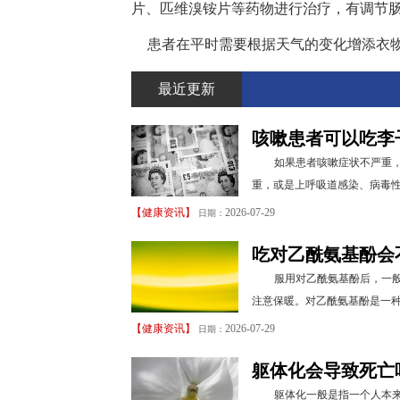
片、匹维溴铵片等药物进行治疗，有调节
患者在平时需要根据天气的变化增添衣
最近更新
咳嗽患者可以吃李
如果患者咳嗽症状不严重
重，或是上呼吸道感染、病毒性
【
健康资讯
】
2026-07-29
日期：
吃对乙酰氨基酚会
服用对乙酰氨基酚后，一
注意保暖。对乙酰氨基酚是一种
【
健康资讯
】
2026-07-29
日期：
躯体化会导致死亡
躯体化一般是指一个人本