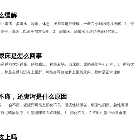
么缓解
止喝酒、多喝水、冷敷、休息、按摩等进行缓解，一般72小时内可以缓解。1、停
即停止喝酒，以避免加重头疼。2、多喝水：多喝水可以促进酒精代谢...
尿床是怎么回事
能是睡前饮水过量、膀胱膨出、神经衰弱、遗尿症、尿路感染等引起的。1、睡前饮
，并且在睡前没有上厕所，可能会导致做梦上厕所尿床。此时是正常现象...
不痛，还腹泻是什么原因
痛、一会不痛，还腹泻可能是消化不良、溃疡性结肠炎、细菌性痢疾、急性胃肠
通过药物治疗、生活调理等方式缓解。1、消化不良：在平时生活中经常食用...
皮上吗