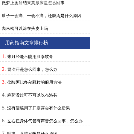
做梦上厕所结果真尿床是怎么回事
肚子一会痛、一会不痛，还腹泻是什么原因
卤米松可以涂在头皮上吗
用药指南文章排行榜
1.
来月经能不能用肛泰软膏
2.
冒冷汗是怎么回事，怎么办
3.
盐酸阿比多尔颗粒的服用方法
4.
麻药没过可不可以吃布洛芬
5.
没有便秘用了开塞露会有什么后果
6.
左右扭身体气管有声音怎么回事，怎么办
7.
咽痛、眼睛发热是什么原因