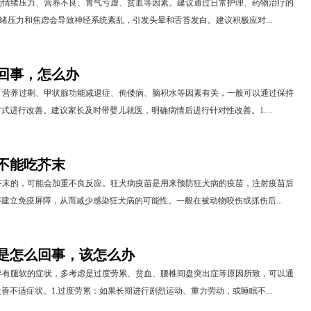
为情绪压力、营养不良、胃气亏虚、贫血等因素。建议通过日常护理、药物治疗的
情绪压力和焦虑会导致神经系统紊乱，引发头晕和舌苔发白。建议积极应对...
回事，怎么办
、营养过剩、甲状腺功能减退症、佝偻病、脑积水等因素有关，一般可以通过保持
式进行改善。建议家长及时带婴儿就医，明确病情后进行针对性改善。1....
不能吃芥末
芥末的，可能会加重不良反应。狂犬病疫苗是用来预防狂犬病的疫苗，注射疫苗后
建立免疫屏障，从而减少感染狂犬病的可能性。一般在被动物咬伤或抓伤后...
是怎么回事，该怎么办
伴有腿软的症状，多考虑是过度劳累、贫血、腰椎间盘突出症等原因所致，可以通
善不适症状。1.过度劳累：如果长期进行剧烈运动、重力劳动，或睡眠不...