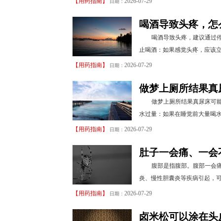
【
用药指南
】
2026-07-29
日期：
喝酒导致头疼，怎
喝酒导致头疼，建议通过停
止喝酒：如果感觉头疼，应该立
【
用药指南
】
2026-07-29
日期：
做梦上厕所结果真
做梦上厕所结果真尿床可
水过量：如果在睡觉前大量喝水
【
用药指南
】
2026-07-29
日期：
肚子一会痛、一会
腹部是指腹部。腹部一会
炎、慢性胆囊炎等疾病引起，可
【
用药指南
】
2026-07-29
日期：
卤米松可以涂在头