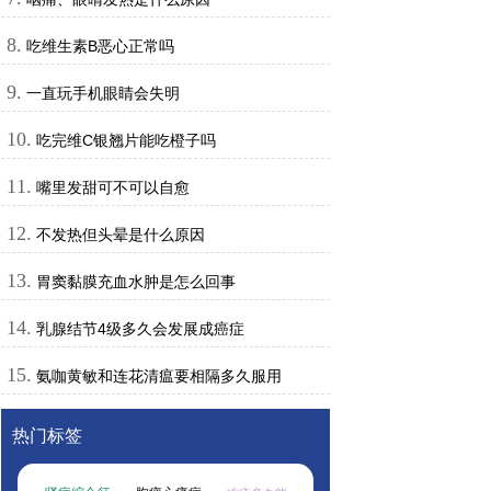
8.
吃维生素B恶心正常吗
9.
一直玩手机眼睛会失明
10.
吃完维C银翘片能吃橙子吗
11.
嘴里发甜可不可以自愈
12.
不发热但头晕是什么原因
13.
胃窦黏膜充血水肿是怎么回事
14.
乳腺结节4级多久会发展成癌症
15.
氨咖黄敏和连花清瘟要相隔多久服用
热门标签