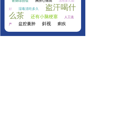
肾病综合征
胸痹心痛病
冻疮多久能
盗汗喝什
湿毒清吃多久
好
么茶
还有小脑梗塞
人工流
斜视
盆腔囊肿
痢疾
产