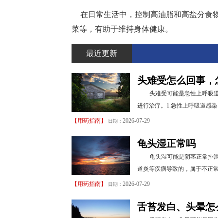
在日常生活中，控制高油脂和高盐分食
菜等，有助于维持身体健康。
最近更新
头难受怎么回事，
头难受可能是急性上呼吸
进行治疗。1.急性上呼吸道感
【
用药指南
】
2026-07-29
日期：
龟头湿正常吗
龟头湿可能是阴茎正常排
道炎等疾病导致的，属于不正常
【
用药指南
】
2026-07-29
日期：
舌苔发白、头晕怎