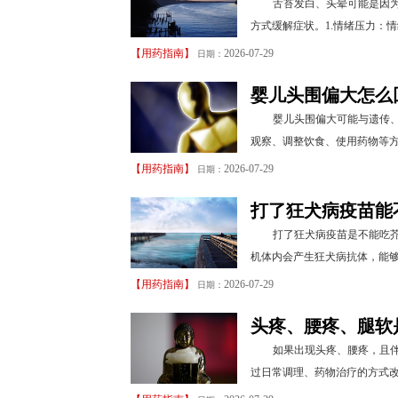
舌苔发白、头晕可能是因
方式缓解症状。1.情绪压力：
【
用药指南
】
2026-07-29
日期：
婴儿头围偏大怎么
婴儿头围偏大可能与遗传
观察、调整饮食、使用药物等方
【
用药指南
】
2026-07-29
日期：
打了狂犬病疫苗能
打了狂犬病疫苗是不能吃
机体内会产生狂犬病抗体，能够
【
用药指南
】
2026-07-29
日期：
头疼、腰疼、腿软
如果出现头疼、腰疼，且
过日常调理、药物治疗的方式改