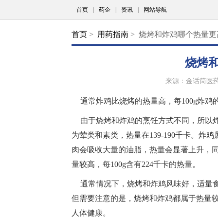
首页
|
药企
|
资讯
|
网站导航
首页
>
用药指南
> 烧烤和炸鸡哪个热量更
烧烤
来源：金话筒医
通常炸鸡比烧烤的热量高，每100g炸鸡的热
由于烧烤和炸鸡的烹饪方式不同，所以
为荤类和素类，热量在139-190千卡。
肉会吸收大量的油脂，热量会显著上升，
量较高，每100g含有224千卡的热量。
通常情况下，烧烤和炸鸡风味好，适量
但需要注意的是，烧烤和炸鸡都属于热量
人体健康。