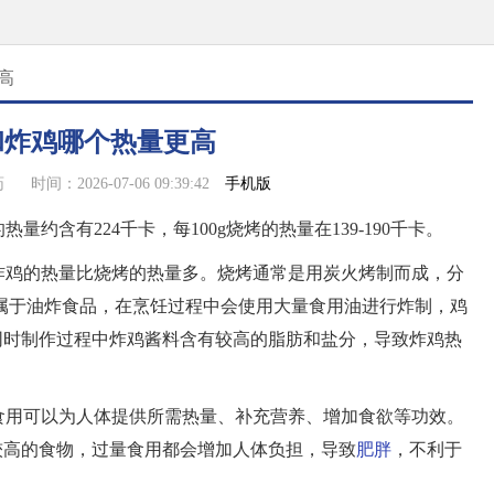
高
和炸鸡哪个热量更高
手机版
药
时间：2026-07-06 09:39:42
量约含有224千卡，每100g烧烤的热量在139-190千卡。
炸鸡的热量比烧烤的热量多。烧烤通常是用炭火烤制而成，分
炸鸡属于油炸食品，在烹饪过程中会使用大量食用油进行炸制，鸡
同时制作过程中炸鸡酱料含有较高的脂肪和盐分，导致炸鸡热
食用可以为人体提供所需热量、补充营养、增加食欲等功效。
较高的食物，过量食用都会增加人体负担，导致
肥胖
，不利于