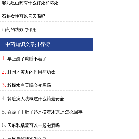
婴儿吃山药有什么好处和坏处
石斛女性可以天天喝吗
山药的功效与作用
中药知识文章排行榜
1.
早上醒了就睡不着了
2.
桂附地黄丸的作用与功效
3.
柠檬水白天喝会变黑吗
4.
肾脏病人咳嗽吃什么药最安全
5.
在被子里肚子还是摸着冰凉,是怎么回事
6.
天麻和桑葚可以一起泡酒吗
7.
寒气导致腰疼怎么办