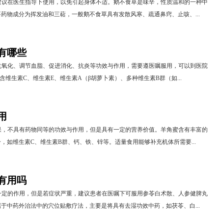
建议在医生指导下使用，以免引起身体不适。鹅不食草是味辛，性质温和的一种中
药物成分为挥发油和三萜，一般鹅不食草具有发散风寒、疏通鼻窍、止咳、...
有哪些
抗氧化、调节血脂、促进消化、抗炎等功效与作用，需要遵医嘱服用，可以到医院
含维生素C、维生素E、维生素A（β胡萝卜素）、多种维生素B群（如...
用
果，不具有药物同等的功效与作用，但是具有一定的营养价值。羊角蜜含有丰富的
，如维生素C、维生素B群、钙、铁、锌等。适量食用能够补充机体所需要...
有用吗
一定的作用，但是若症状严重，建议患者在医嘱下可服用参苓白术散、人参健脾丸
于中药外治法中的穴位贴敷疗法，主要是将具有去湿功效中药，如茯苓、白...