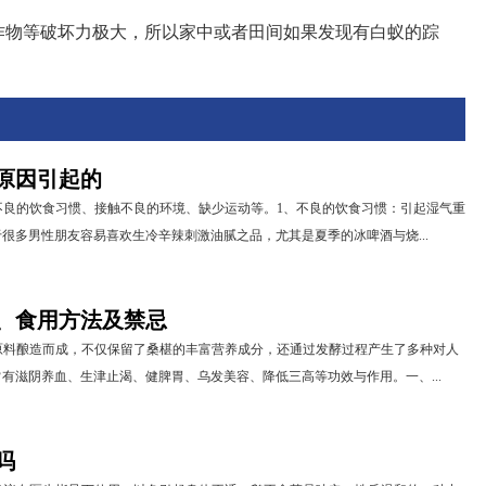
作物等破坏力极大，所以家中或者田间如果发现有白蚁的踪
原因引起的
不良的饮食习惯、接触不良的环境、缺少运动等。1、不良的饮食习惯：引起湿气重
很多男性朋友容易喜欢生冷辛辣刺激油腻之品，尤其是夏季的冰啤酒与烧...
、食用方法及禁忌
原料酿造而成，不仅保留了桑椹的丰富营养成分，还通过发酵过程产生了多种对人
有滋阴养血、生津止渴、健脾胃、乌发美容、降低三高等功效与作用。一、...
吗