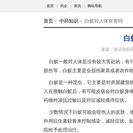
首页
|
药企
|
资讯
|
网站导航
首页
>
中药知识
> 白蚁对人体有害吗
白
来源：金话筒医
白蚁一般对人体是没有较大害处的，有
损伤等，白蚁主要是会损伤家具或者农作
白蚁是一种昆虫，它主要是对房屋建筑
人在接触白蚁后，有可能皮肤会对白蚁身
药物外涂抗过敏以及对症减轻瘙痒症状。
少数情况下白蚁可能会咬伤人的皮肤，
外用抗生素软膏来控制感染，减轻症状。
院给予处理治疗。