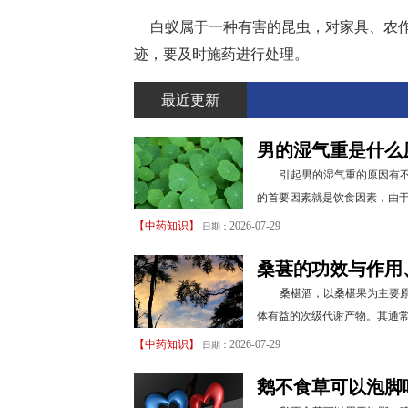
白蚁属于一种有害的昆虫，对家具、农
迹，要及时施药进行处理。
最近更新
男的湿气重是什么
引起男的湿气重的原因有
的首要因素就是饮食因素，由于
【
中药知识
】
2026-07-29
日期：
桑葚的功效与作用
桑椹酒，以桑椹果为主要
体有益的次级代谢产物。其通常
【
中药知识
】
2026-07-29
日期：
鹅不食草可以泡脚