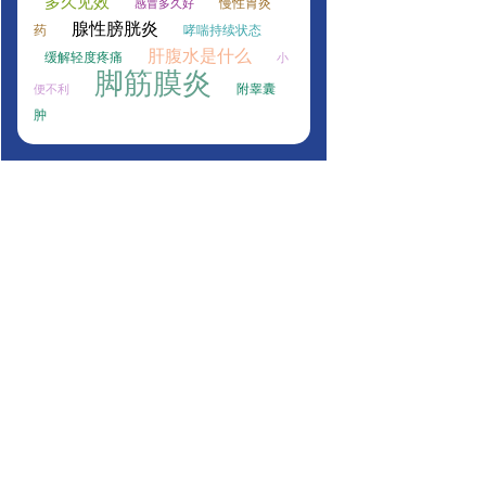
多久见效
慢性胃炎
感冒多久好
腺性膀胱炎
药
哮喘持续状态
肝腹水是什么
缓解轻度疼痛
小
脚筋膜炎
附睾囊
便不利
肿