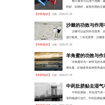
鹅不食草可以用于泡脚，
药材，归肺经，发挥作用的主要
【
中药知识
】
2026-07-29
日期：
沙棘的功效与作用
沙棘可以起到补充营养、
进行检查。1.补充营养：沙棘富
【
中药知识
】
2026-07-29
日期：
羊角蜜的功效与作
羊角蜜作为一种常见的水
维生素、矿物质等各种营养成分
【
中药知识
】
2026-07-29
日期：
中药肚脐贴去湿气
中药肚脐贴，对去湿气有
等药物进行治疗。中药肚脐贴属