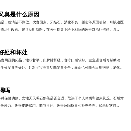
又臭是什么原因
能是口腔清洁不到位、饮食因素、牙结石、消化不良、龋齿等原因引起，可以遵医
物治疗改善。建议及时就医，在医生指导下给予相应的改善或治疗措施。具...
好处和坏处
药食同源的药品，性味甘平，归脾肺肾经，食疗口感较好。宝宝进食后可帮助消
生长发育等好处。针对宝宝脾胃功能发育不全，暴食也可能会出现痞满，消化...
喝吗
多种保健功效。女性天天喝石斛茶是否合适，取决于个人体质和健康状况。石斛对
免疫力、改善皮肤状态、调节月经、改善睡眠质量和补充营养。如果症状持...