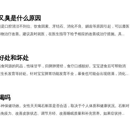
又臭是什么原因
能是口腔清洁不到位、饮食因素、牙结石、消化不良、龋齿等原因引起，可以遵医
物治疗改善。建议及时就医，在医生指导下给予相应的改善或治疗措施。具...
好处和坏处
药食同源的药品，性味甘平，归脾肺肾经，食疗口感较好。宝宝进食后可帮助消
生长发育等好处。针对宝宝脾胃功能发育不全，暴食也可能会出现痞满，消化...
喝吗
多种保健功效。女性天天喝石斛茶是否合适，取决于个人体质和健康状况。石斛对
免疫力、改善皮肤状态、调节月经、改善睡眠质量和补充营养。如果症状持...