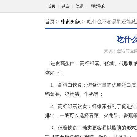
首页
|
药企
|
资讯
|
网站导航
首页
>
中药知识
> 吃什么不容易胖还能减
吃什
来源：金话筒医
进食高蛋白、高纤维素、低糖、低脂肪
体如下：
1、高蛋白饮食：进食适量的优质蛋白
鸭禽类、鸡蛋清、牛奶等；
2、高纤维素饮食：纤维素有利于促进
排出，一般可以选择青菜、火龙果、香蕉
3、低糖饮食：糖类更容易以脂肪的形
常见的低糖食物有柠檬、杨梅、莲雾等；