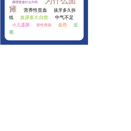
为什么面
调理肾虚什么中药
瘫
营养性贫血
拔牙多久拆
血尿多久自愈
中气不足
线
小儿遗尿
血癌
近
肾性骨病
视