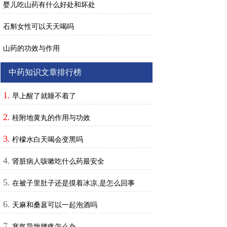
婴儿吃山药有什么好处和坏处
石斛女性可以天天喝吗
山药的功效与作用
中药知识文章排行榜
1.
早上醒了就睡不着了
2.
桂附地黄丸的作用与功效
3.
柠檬水白天喝会变黑吗
4.
肾脏病人咳嗽吃什么药最安全
5.
在被子里肚子还是摸着冰凉,是怎么回事
6.
天麻和桑葚可以一起泡酒吗
7.
寒气导致腰疼怎么办