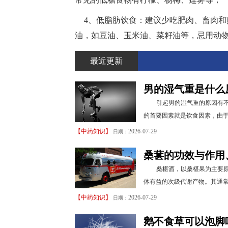
4、低脂肪饮食：建议少吃肥肉、畜肉
油，如豆油、玉米油、菜籽油等，忌用动
最近更新
男的湿气重是什么
引起男的湿气重的原因有
的首要因素就是饮食因素，由于
【
中药知识
】
2026-07-29
日期：
桑葚的功效与作用
桑椹酒，以桑椹果为主要
体有益的次级代谢产物。其通常
【
中药知识
】
2026-07-29
日期：
鹅不食草可以泡脚