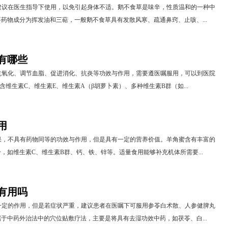
建议在医生指导下使用，以免引起身体不适。鹅不食草是味辛，性质温和的一种中
药物成分为挥发油和三萜，一般鹅不食草具有发散风寒、疏通鼻窍、止咳、...
有哪些
抗氧化、调节血脂、促进消化、抗炎等功效与作用，需要遵医嘱服用，可以到医院
含维生素C、维生素E、维生素A（β胡萝卜素）、多种维生素B群（如...
用
果，不具有药物同等的功效与作用，但是具有一定的营养价值。羊角蜜含有丰富的
，如维生素C、维生素B群、钙、铁、锌等。适量食用能够补充机体所需要...
有用吗
一定的作用，但是若症状严重，建议患者在医嘱下可服用参苓白术散、人参健脾丸
于中药外治法中的穴位贴敷疗法，主要是将具有去湿功效中药，如茯苓、白...