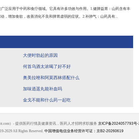
广泛应用于中药和食疗领域。它具有许多功效与作用。1.健脾益胃：山药含有丰
动，增加食欲，改善消化不良和脾胃虚弱的症状。2.补肺气：山药具有...
大便时勃起的原因
何首乌酒太浓喝了好不好
奥美拉唑和阿莫西林搭配什么
加味逍遥丸能补血吗
金戈不能和什么药一起吃
jht.com）- 提供医药行情及健康资讯，医药人才招聘求职服务
京ICP备2024057793号-
19-2029 All Rights Reserved.
中国增值电信业务经营许可证：京B2-20260619