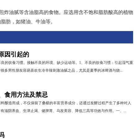
和煎炸油腻等含油脂高的食物。应选用含不饱和脂肪酸高的植物
物脂肪，如猪油、牛油等。
原因引起的
不良的饮食习惯、接触不良的环境、缺少运动等。1、不良的饮食习惯：引起湿气重
很多男性朋友容易喜欢生冷辛辣刺激油腻之品，尤其是夏季的冰啤酒与烧...
、食用方法及禁忌
原料酿造而成，不仅保留了桑椹的丰富营养成分，还通过发酵过程产生了多种对人
有滋阴养血、生津止渴、健脾胃、乌发美容、降低三高等功效与作用。一、...
吗