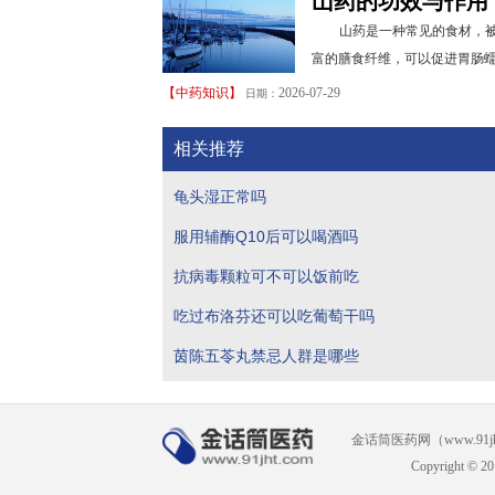
山药的功效与作用
山药是一种常见的食材，被
富的膳食纤维，可以促进胃肠蠕
【
中药知识
】
2026-07-29
日期：
相关推荐
龟头湿正常吗
服用辅酶Q10后可以喝酒吗
抗病毒颗粒可不可以饭前吃
吃过布洛芬还可以吃葡萄干吗
茵陈五苓丸禁忌人群是哪些
金话筒医药网（www.91
Copyright © 20