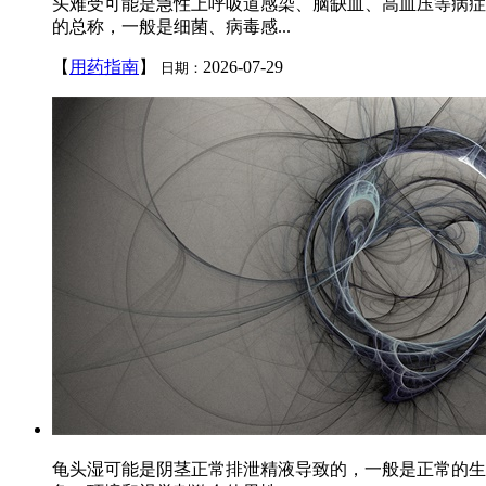
头难受可能是急性上呼吸道感染、脑缺血、高血压等病症
的总称，一般是细菌、病毒感...
【
用药指南
】
2026-07-29
日期：
龟头湿可能是阴茎正常排泄精液导致的，一般是正常的生