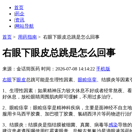
首页
|
药企
|
资讯
|
网站导航
首页
>
用药指南
> 右眼下眼皮总跳是怎么回事
右眼下眼皮总跳是怎么回事
来源：金话筒医药
时间：2026-07-08 14:14:22
手机版
右眼
下
眼皮
总跳可能是生理性因素、
眼睑
痉挛
、结膜炎等因素
1、生理性因素：如果精神压力较大休息不好或者经常熬夜、
好休息，放松眼睛周围肌肉即可缓解，不用过多治疗。
2、眼睑痉挛：眼睑痉挛是精神科疾病，主要是面神经不自主
服用卡马西平胶囊、加巴喷丁胶囊、氯硝西泮片等药物进行治
3、结膜炎：结膜炎是指结膜被细菌、真菌、病毒等
感染
导致的
建议患者遵医嘱使用红霉素眼膏、盐酸左氧氟沙星滴眼液等药