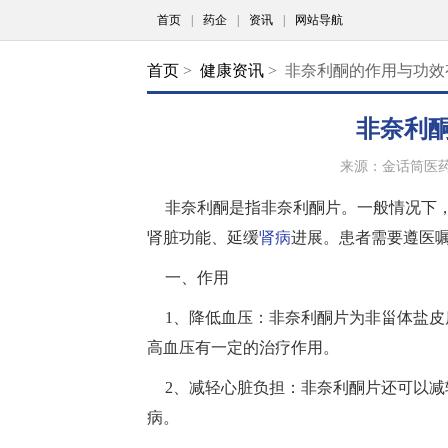
首页
|
药企
|
资讯
|
网站导航
首页
>
健康资讯
> 非奈利酮的作用与功效
非奈利
来源：金话筒医
非奈利酮是指非奈利酮片。一般情况下
肾脏功能、延缓
肾病
进展。患者需要遵医
一、作用
1、降低血压：非奈利酮片为非甾体盐
高血压有一定的治疗作用。
2、减轻心脏负担：非奈利酮片还可以
病。