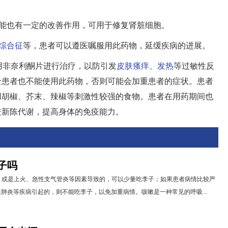
功能也有一定的改善作用，可用于修复肾脏细胞。
综合征
等，患者可以遵医嘱服用此药物，延缓疾病的进展。
用非奈利酮片进行治疗，以防引发
皮肤瘙痒
、
发热
等过敏性反
全患者也不能使用此药物，否则可能会加重患者的症状。患者
用胡椒、芥末、辣椒等刺激性较强的食物。患者在用药期间也
进新陈代谢，提高身体的免疫能力。
子吗
，或是上火、急性支气管炎等因素导致的，可以少量吃李子；如果患者病情比较严
肺炎等疾病引起的，则不能吃李子，以免加重病情。咳嗽是一种常见的呼吸...