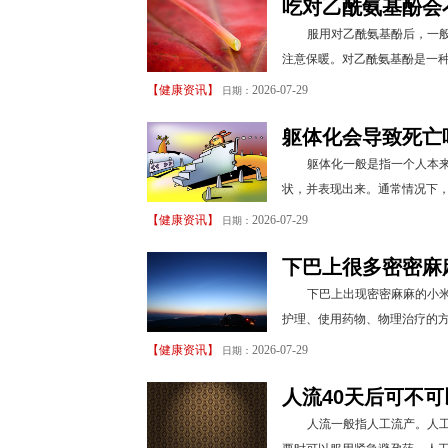
吃对乙酰氨基酚会
服用对乙酰氨基酚后，一
注意保暖。对乙酰氨基酚是一种
【
健康资讯
】
2026-07-29
日期：
躯体化会导致死亡
躯体化一般是指一个人本
状，并表现出来。通常情况下，
【
健康资讯
】
2026-07-29
日期：
下巴上很多密密麻
下巴上出现密密麻麻的小
护理、使用药物、物理治疗的方
【
健康资讯
】
2026-07-29
日期：
人流40天后可不
人流一般指人工流产。人工