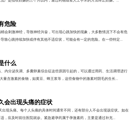
流产是指在妊娠的三个月以内，通过药物或者人工手术的方法终止妊娠。...
有危险
酒精会刺激神经，导致神经兴奋，可出现心跳加快的现象，大多数情况下不会有危
导致心跳持续加快或伴有其他不适症状，可能会有一定的危险。在一些特定...
是什么
当、内分泌失调、多囊卵巢综合征这些原因引起的，可以通过用药、生活调理进行
了大量含激素的食物，如黄豆、蜂王浆等，这些食物中的激素对阴毛的生长...
久会出现头痛的症状
7天出现头痛。每个人头痛的具体时间通常不同，还有部分人不会出现该症状。如在
适，应及时前往医院就诊。紧急避孕药属于孕激素药，主要是通过补充...