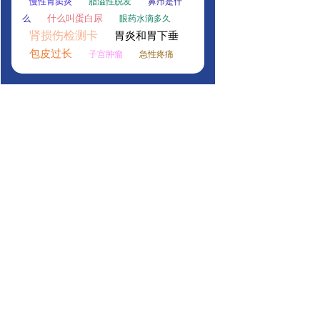
慢性胃窦炎
脂溢性脱发
鼻疖是什
什么叫蛋白尿
么
眼药水滴多久
肾损伤检测卡
胃炎和胃下垂
包皮过长
子宫肿瘤
急性疼痛