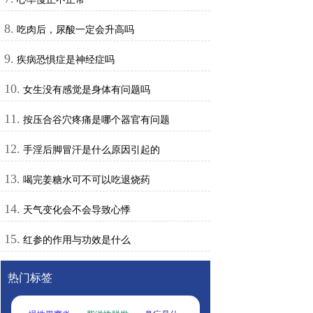
8.
吃肉后，尿酸一定会升高吗
9.
疾病恐惧症是神经症吗
10.
女生没有感觉是身体有问题吗
11.
按压合谷穴疼痛是哪个器官有问题
12.
手淫后脚冒汗是什么原因引起的
13.
喝完姜糖水可不可以吃退烧药
14.
天气变化会不会导致心悸
15.
红参的作用与功效是什么
热门标签