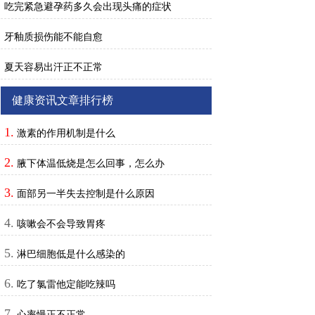
吃完紧急避孕药多久会出现头痛的症状
牙釉质损伤能不能自愈
夏天容易出汗正不正常
健康资讯文章排行榜
1.
激素的作用机制是什么
2.
腋下体温低烧是怎么回事，怎么办
3.
面部另一半失去控制是什么原因
4.
咳嗽会不会导致胃疼
5.
淋巴细胞低是什么感染的
6.
吃了氯雷他定能吃辣吗
7.
心率慢正不正常