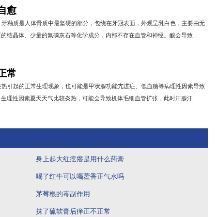
自愈
。牙釉质是人体骨质中最坚硬的部分，包绕在牙冠表面，外观呈乳白色，主要由无
的结晶体、少量的氟磷灰石等化学成分，内部不存在血管和神经。酸会导致...
正常
炎热引起的正常生理现象，也可能是甲状腺功能亢进症、低血糖等病理性因素导致
生理性因素夏天天气比较炎热，可能会导致机体毛细血管扩张，此时汗腺汗...
身上起大红疙瘩是用什么药膏
喝了红牛可以喝藿香正气水吗
茅莓根的毒副作用
抹了硫软膏后痒正不正常