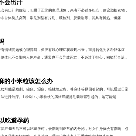
不会出汗
般会有出汗的症状，但属于正常的生理现象，患者不必过多担心，建议勤换衣物，
非甾体类抗炎药，常见剂型有片剂、颗粒剂、胶囊剂等，其具有解热、镇痛...
吗
来有情绪问题或心理障碍，但没有以心理症状表现出来，而是转化为各种躯体症
躯体化不会影响人体寿命，通常也不会导致死亡，不必过于担心，积极配合治...
麻的小米粒该怎么办
米粒可能是粉刺、痤疮、湿疹、接触性皮炎、荨麻疹等原因引起的，可以通过日常
法进行治疗。1.粉刺：小米粒状的病灶可能是毛囊堵塞引起的，这可能是...
可以吃避孕药
流产40天后不可以吃避孕药，会影响到正常的内分泌，对女性身体会有影响，必