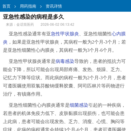
首页
>
用药指南
>
资讯详情
亚急性感染的病程是多久
来源：金话筒医药
2026-06-02 06:13:42
亚急性感染通常有亚
急性甲状腺炎
、亚急性细菌性
心内膜
炎
，如果是亚急性甲状腺炎，其病程一般为2个月-3个月；若
是亚急性细菌性心内膜炎，其病程一般为3个月-6个月。
亚急性甲状腺炎通常是
病毒感染
导致的，患者的抵抗力可
能会下降，所以可能会出现局部疼痛、发热、烦躁、乏力、
记忆力下降等症状。而此病的病程一般为2个月-3个月，患者
可遵医嘱使用双氯芬酸钠缓释胶囊、阿司匹林片等药物进行
治疗，有镇痛作用。
亚急性细菌性心内膜炎通常是
细菌感染
引起的一种疾病，
若患者的机体免疫力低下、皮肤黏膜出现损伤，也可能会患
上此病，患者可能会出现发热、乏力、消瘦、心慌、胸闷等
症状，此病的病程通常会持续3个月-6个月，患者可遵医嘱使